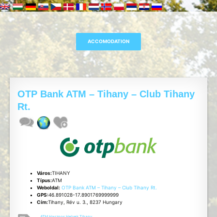
OTP Bank ATM – Tihany – Club Tihany
Rt.
Város:
TIHANY
Típus:
ATM
Weboldal:
OTP Bank ATM – Tihany – Club Tihany Rt.
GPS:
46.891028-17.8901769999999
Cím:
Tihany, Rév u. 3., 8237 Hungary
ATM
,
Hasznos
,
Helyek
,
Tihany
,