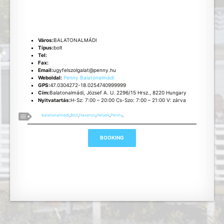
Város:
BALATONALMÁDI
Típus:
bolt
Tel:
Fax:
Email:
ugyfelszolgalat@penny.hu
Weboldal:
Penny Balatonalmádi
GPS:
47.0304272-18.0254740999999
Cím:
Balatonalmádi, József A. U. 2296/15 Hrsz., 8220 Hungary
Nyitvatartás:
H-Sz: 7:00 – 20:00 Cs-Szo: 7:00 – 21:00 V: zárva
balatonalmadi
,
Bolt
,
Hasznos
,
Helyek
,
Penny
,