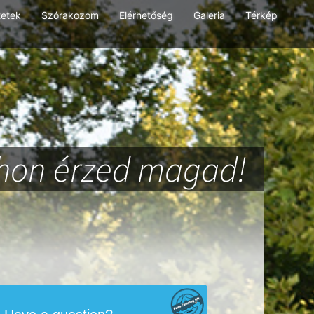
tetek
Szórakozom
Elérhetőség
Galeria
Térkép
thon érzed magad!