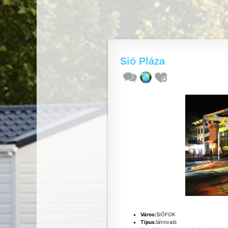
Sió Pláza
Város:
SIÓFOK
Típus:
látnivaló