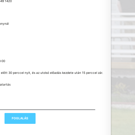
349 1420
ronynál
8:00
előtt 30 perccel nyit, és az utolsó előadás kezdete után 15 perccel zár.
atartás