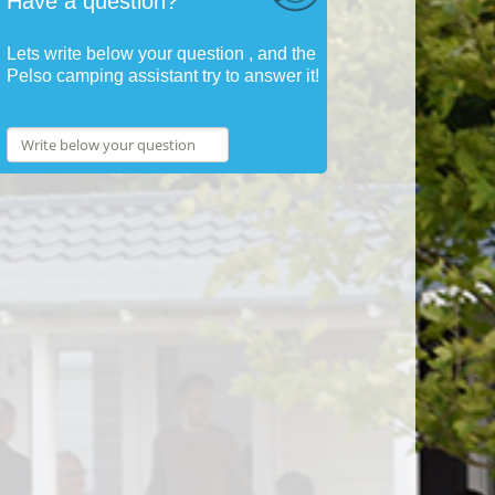
Have a question?
Lets write below your question , and the
Pelso camping assistant try to answer it!