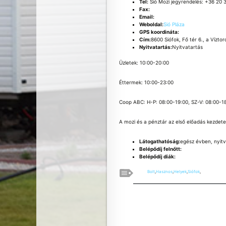
Tel:
Sió Mozi jegyrendelés: +36 20 
Fax:
Email:
Weboldal:
Sió Pláza
GPS koordináta:
Cím:
8600 Siófok, Fő tér 6., a Vízto
Nyitvatartás:
Nyitvatartás
Üzletek: 10:00-20:00
Éttermek: 10:00-23:00
Coop ABC: H-P: 08:00-19:00, SZ-V: 08:00-1
A mozi és a pénztár az első előadás kezdete 
Látogathatóság:
egész évben, nyitv
Belépődíj felnőtt:
Belépődíj diák:
Bolt
,
Hasznos
,
Helyek
,
Siófok
,