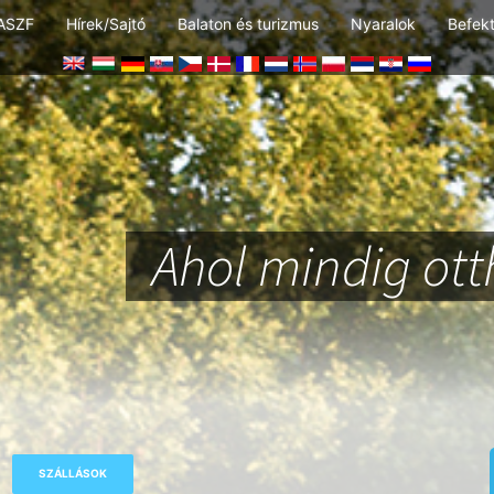
ASZF
Hírek/Sajtó
Balaton és turizmus
Nyaralok
Befek
Ahol mindig ot