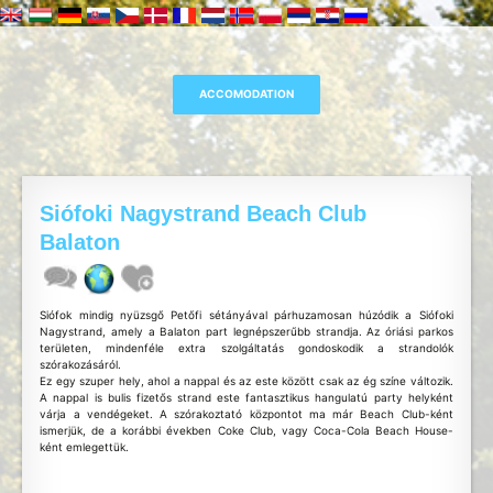
Siófoki Nagystrand Beach Club
Balaton
Siófok mindig nyüzsgő Petőfi sétányával párhuzamosan húzódik a Siófoki
Nagystrand, amely a Balaton part legnépszerűbb strandja. Az óriási parkos
területen, mindenféle extra szolgáltatás gondoskodik a strandolók
szórakozásáról.
Ez egy szuper hely, ahol a nappal és az este között csak az ég színe változik.
A nappal is bulis fizetős strand este fantasztikus hangulatú party helyként
várja a vendégeket. A szórakoztató központot ma már Beach Club-ként
ismerjük, de a korábbi években Coke Club, vagy Coca-Cola Beach House-
ként emlegettük.