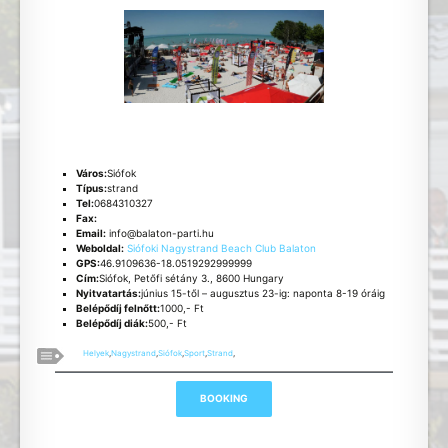
Város:
Siófok
Típus:
strand
Tel:
0684310327
Fax:
Email:
info@balaton-parti.hu
Weboldal:
Siófoki Nagystrand Beach Club Balaton
GPS:
46.9109636-18.0519292999999
Cím:
Siófok, Petőfi sétány 3., 8600 Hungary
Nyitvatartás:
június 15-től – augusztus 23-ig: naponta 8-19 óráig
Belépődíj felnőtt:
1000,- Ft
Belépődíj diák:
500,- Ft
Helyek
,
Nagystrand
,
Siófok
,
Sport
,
Strand
,