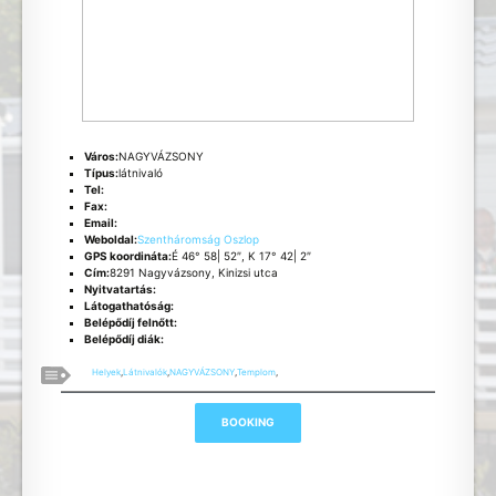
Város:
NAGYVÁZSONY
Típus:
látnivaló
Tel:
Fax:
Email:
Weboldal:
Szentháromság Oszlop
GPS koordináta:
É 46° 58| 52″, K 17° 42| 2″
Cím:
8291 Nagyvázsony, Kinizsi utca
Nyitvatartás:
Látogathatóság:
Belépődíj felnőtt:
Belépődíj diák:
Helyek
,
Látnivalók
,
NAGYVÁZSONY
,
Templom
,