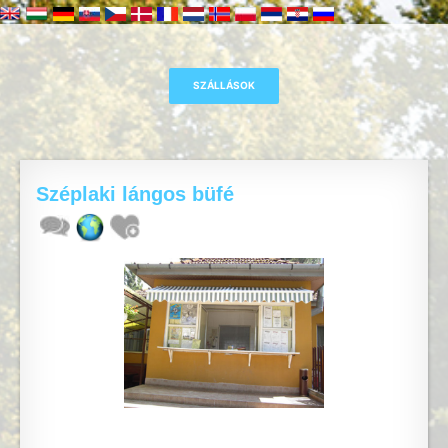
Széplaki lángos büfé