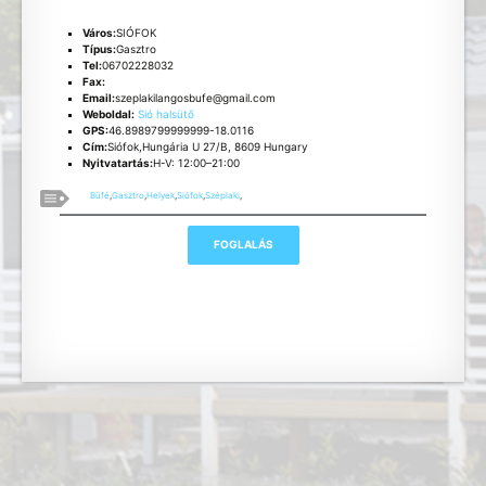
Város:
SIÓFOK
Típus:
Gasztro
Tel:
06702228032
Fax:
Email:
szeplakilangosbufe@gmail.com
Weboldal:
Sió halsütő
GPS:
46.8989799999999-18.0116
Cím:
Siófok,Hungária U 27/B, 8609 Hungary
Nyitvatartás:
H-V: 12:00–21:00
Büfé
,
Gasztro
,
Helyek
,
Siófok
,
Széplaki
,