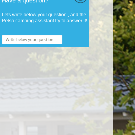
Have a question?
Lets write below your question , and the
Pelso camping assistant try to answer it!