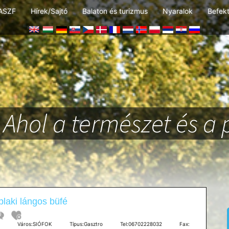
ASZF
Hírek/Sajtó
Balaton és turizmus
Nyaralok
Befek
Ahol a természet és a 
laki lángos büfé
os:SIÓFOK Típus:Gasztro Tel:06702228032 Fax: