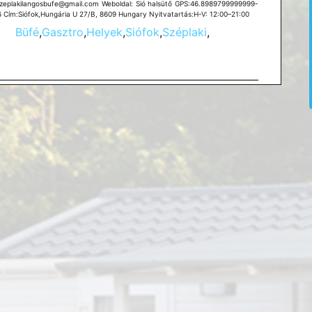
szeplakilangosbufe@gmail.com Weboldal: Sió halsütő GPS:46.8989799999999-
6 Cím:Siófok,Hungária U 27/B, 8609 Hungary Nyitvatartás:H-V: 12:00–21:00
Büfé
,
Gasztro
,
Helyek
,
Siófok
,
Széplaki
,