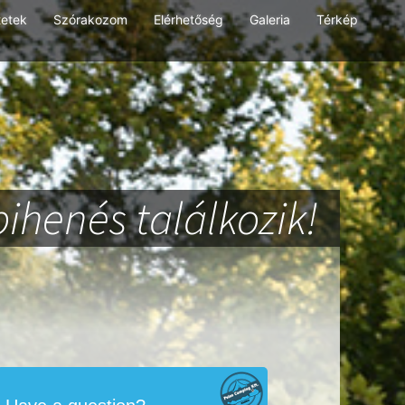
tetek
Szórakozom
Elérhetőség
Galeria
Térkép
pihenés találkozik!