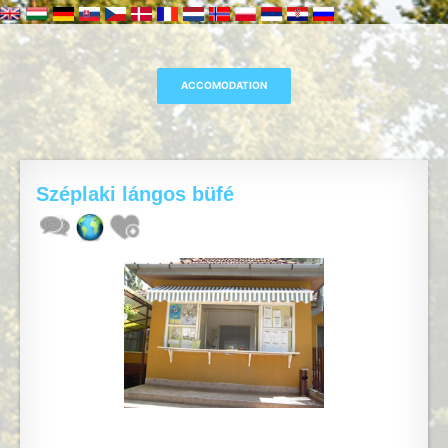
Széplaki lángos büfé