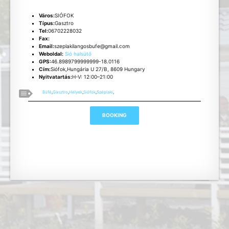
Város:
SIÓFOK
Típus:
Gasztro
Tel:
06702228032
Fax:
Email:
szeplakilangosbufe@gmail.com
Weboldal:
Sió halsütő
GPS:
46.8989799999999-18.0116
Cím:
Siófok,Hungária U 27/B, 8609 Hungary
Nyitvatartás:
H-V: 12:00–21:00
Büfé
,
Gasztro
,
Helyek
,
Siófok
,
Széplaki
,