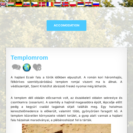
Templomrom
A hajdani Ecsér falu a török időkben elpusztult. A román kori háromhajós,
félköríves szentélyzáródású templom romjai viszont ma is állnak. A
védőszentjét, Szent Kristófot ábrázoló freskó nyomai még láthatók.
A templom déli oldalán előcsarnok volt, az északkeleti oldalon sekrestye és
csontkamra (ossarium). A szentély a hajónál magasabbra épült, lépcsője előtt
pedig a kegyúri család tagjainak sírjait találták meg. Egy hatalmas
keresztelőmedence is előkerült, valamint több, gyönyörűen faragott kő. A
templom közvetlen környezete védett terület, a gyep alatt vannak a hajdani
falu házainak maradványai, a plébánosházat fel is tárták.