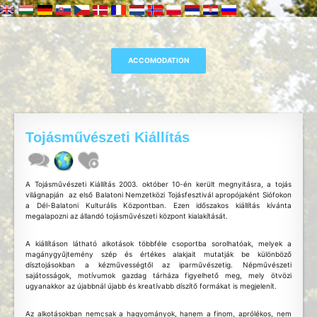
Tojásművészeti Kiállítás
A Tojásművészeti Kiállítás 2003. október 10­-én került megnyitásra, a tojás
világnapján ­ az első Balatoni Nemzetközi Tojásfesztivál apropójaként Siófokon
a Dél-Balatoni Kulturális Központban. Ezen időszakos kiállítás kívánta
megalapozni az állandó tojásművészeti központ kialakítását.
A kiállításon látható alkotások többféle csoportba sorolhatóak, melyek a
magánygyűjtemény szép és értékes alakjait mutatják be különböző
dísztojásokban a kézművességtől az iparművészetig. Népművészeti
sajátosságok, motívumok gazdag tárháza figyelhető meg, mely ötvözi
ugyanakkor az újabbnál újabb és kreatívabb díszítő formákat is megjelenít.
Az alkotásokban nemcsak a hagyományok, hanem a finom, aprólékos, nem