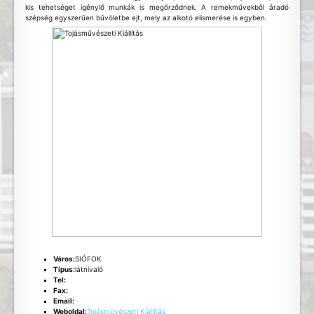
kis tehetséget igénylő munkák is megőrződnek. A remekművekből áradó
szépség egyszerűen bűvöletbe ejt, mely az alkotó elismerése is egyben.
Város:
SIÓFOK
Típus:
látnivaló
Tel:
Fax:
Email:
Weboldal:
Tojásművészeti Kiállítás