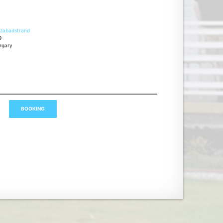
szabadstrand
9
ungary