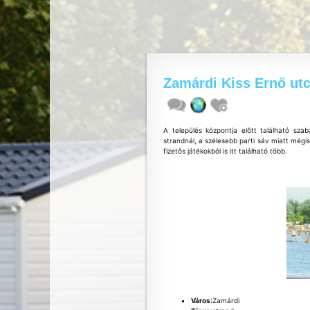
Zamárdi Kiss Ernő ut
A település központja előtt található sz
strandnál, a szélesebb parti sáv miatt mégi
fizetős játékokból is itt található több.
Város:
Zamárdi