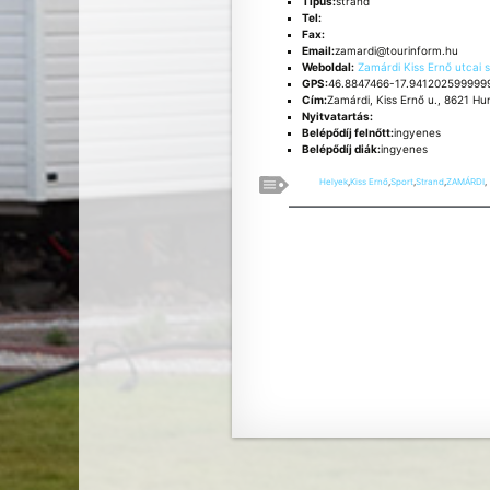
Típus:
strand
Tel:
Fax:
Email:
zamardi@tourinform.hu
Weboldal:
Zamárdi Kiss Ernő utcai 
GPS:
46.8847466-17.941202599999
Cím:
Zamárdi, Kiss Ernő u., 8621 H
Nyitvatartás:
Belépődíj felnőtt:
ingyenes
Belépődíj diák:
ingyenes
Helyek
,
Kiss Ernő
,
Sport
,
Strand
,
ZAMÁRDI
,