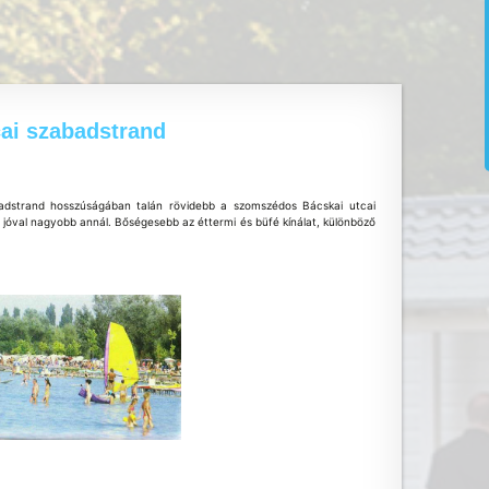
cai szabadstrand
abadstrand hosszúságában talán rövidebb a szomszédos Bácskai utcai
s jóval nagyobb annál. Bőségesebb az éttermi és büfé kínálat, különböző