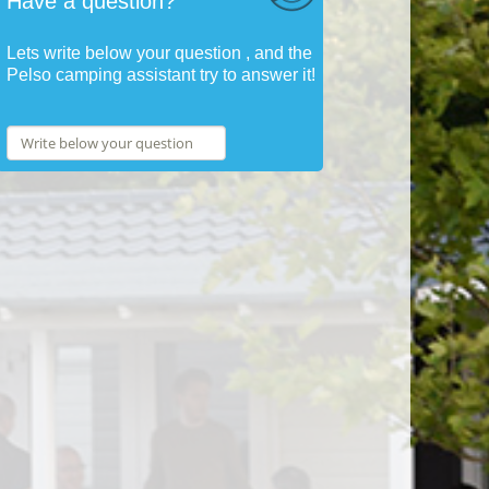
Have a question?
Lets write below your question , and the
Pelso camping assistant try to answer it!