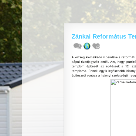
Zánkai Református T
A község kiemelkedő műemléke a reformátu
pápai tizedjegyzék említi. Azt, hogy patricí
templom építését az építészek a 12. szá
temploma. Ennek egyik legékesebb bizonyít
építészeti vonása a hajónyi szélességű nyug