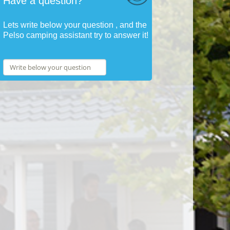
Have a question?
Lets write below your question , and the
Pelso camping assistant try to answer it!