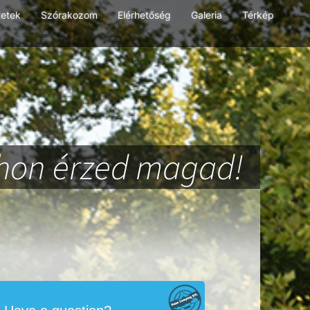
tetek
Szórakozom
Elérhetőség
Galeria
Térkép
thon érzed magad!