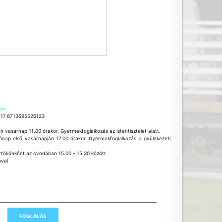
lom
 17.6713695526123
en vasárnap 11.00 órakor. Gyermekfoglalkozás az istentisztelet alatt.
hónap első vasárnapján 17.00 órakor. Gyermekfoglalkozás a gyülekezeti
tökönként az óvodában 15.00 – 15.30 között.
ával