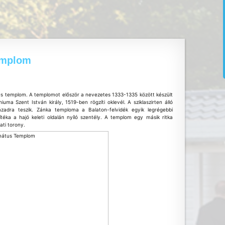
emplom
s templom. A templomot először a nevezetes 1333-1335 között készült
niuma Szent István király, 1519-ben rögzíti oklevél. A sziklaszirten álló
zadra teszik. Zánka temploma a Balaton-felvidék egyik legrégebbi
éka a hajó keleti oldalán nyíló szentély. A templom egy másik ritka
ati torony.