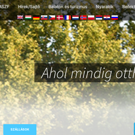
ASZF
Hírek/Sajtó
Balaton és turizmus
Nyaralok
Befek
Ahol mindig ot