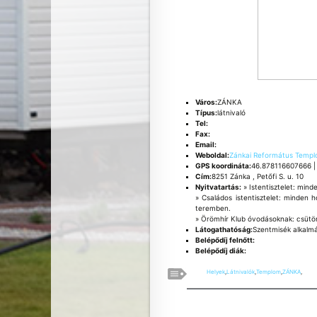
Város:
ZÁNKA
Típus:
látnivaló
Tel:
Fax:
Email:
Weboldal:
Zánkai Református Temp
GPS koordináta:
46.878116607666 |
Cím:
8251 Zánka , Petőfi S. u. 10
Nyitvatartás:
» Istentisztelet: mind
» Családos istentisztelet: minden 
teremben.
» Örömhír Klub óvodásoknak: csütör
Látogathatóság:
Szentmisék alkalm
Belépődíj felnőtt:
Belépődíj diák:
Helyek
,
Látnivalók
,
Templom
,
ZÁNKA
,