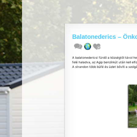
Balatonederics – Önk
A balatonedericsi fürdő a községtől távol h
felé haladva, az Agip benzínkút után kell elfo
A strandon több büfé és üzlet bővíti a szolg