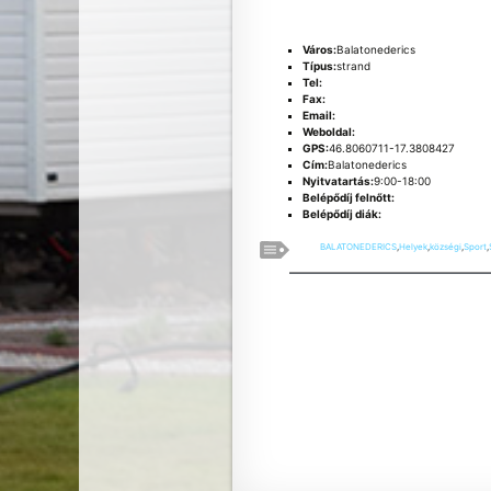
Város:
Balatonederics
Típus:
strand
Tel:
Fax:
Email:
Weboldal:
GPS:
46.8060711-17.3808427
Cím:
Balatonederics
Nyitvatartás:
9:00-18:00
Belépődíj felnőtt:
Belépődíj diák:
BALATONEDERICS
,
Helyek
,
községi
,
Sport
,