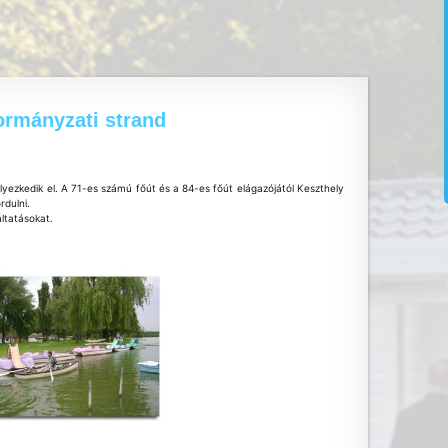
ormányzati strand
elyezkedik el. A 71-es számú főút és a 84-es főút elágazójától Keszthely
rdulni.
áltatásokat.