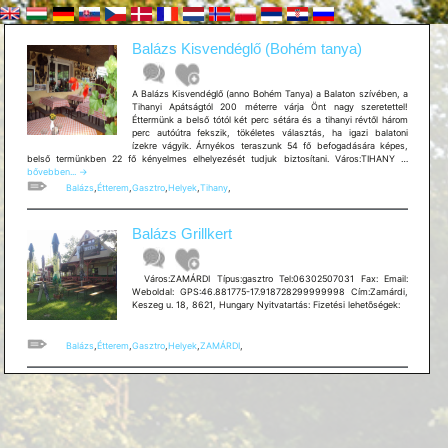
Balázs Kisvendéglő (Bohém tanya)
A Balázs Kisvendéglő (anno Bohém Tanya) a Balaton szívében, a
Tihanyi Apátságtól 200 méterre várja Önt nagy szeretettel!
Éttermünk a belső tótól két perc sétára és a tihanyi révtől három
perc autóútra fekszik, tökéletes választás, ha igazi balatoni
ízekre vágyik. Árnyékos teraszunk 54 fő befogadására képes,
Balázs
belső termünkben 22 fő kényelmes elhelyezését tudjuk biztosítani. Város:TIHANY …
Kisvendé
bővebben...
→
(Bohém
Balázs
,
Étterem
,
Gasztro
,
Helyek
,
Tihany
,
tanya)
Balázs Grillkert
Város:ZAMÁRDI Típus:gasztro Tel:06302507031 Fax: Email:
Weboldal: GPS:46.881775-17.918728299999998 Cím:Zamárdi,
Keszeg u. 18, 8621, Hungary Nyitvatartás: Fizetési lehetõségek:
Balázs
,
Étterem
,
Gasztro
,
Helyek
,
ZAMÁRDI
,