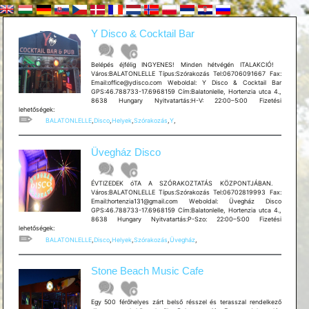
Y Disco & Cocktail Bar
Belépés éjfélig INGYENES! Minden hétvégén ITALAKCIÓ!
Város:BALATONLELLE Típus:Szórakozás Tel:06706091667 Fax:
Email:office@ydisco.com Weboldal: Y Disco & Cocktail Bar
GPS:46.788733-17.6968159 Cím:Balatonlelle, Hortenzia utca 4.,
8638 Hungary Nyitvatartás:H-V: 22:00–5:00 Fizetési
lehetőségek:
BALATONLELLE
,
Disco
,
Helyek
,
Szórakozás
,
Y
,
Üvegház Disco
ÉVTIZEDEK óTA A SZÓRAKOZTATÁS KÖZPONTJÁBAN.
Város:BALATONLELLE Típus:Szórakozás Tel:06702819993 Fax:
Email:hortenzia131@gmail.com Weboldal: Üvegház Disco
GPS:46.788733-17.6968159 Cím:Balatonlelle, Hortenzia utca 4.,
8638 Hungary Nyitvatartás:P-Szo: 22:00–5:00 Fizetési
lehetőségek:
BALATONLELLE
,
Disco
,
Helyek
,
Szórakozás
,
Üvegház
,
Stone Beach Music Cafe
Egy 500 férőhelyes zárt belső résszel és terasszal rendelkező