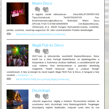
Miami Disco
A legjobb zenék változatosan. Város:BALATONFENYVES
Típus:Szórakozás Tel:06706240135 Fax:
Email:miamidisco@mailbox.hu Weboldal: Miami Disco
GPS:46.71125-17.4786149999999 Cím:Balatonfenyves,
Vörösmarty út 4., 8646 Hungary Nyitvatartás:szerda, csütörtök,
péntek, szombat, vasárnap augusztus 20. után szombatonként Fizetési lehetőségek:
Balatonfenyves
,
Disco
,
Helyek
,
Miami
,
Szórakozás
,
Illegál Pub és Disco
2007-ben új időszámítás kezdődött Balatonföldváron. Ekkor
került sor a híres Keringő átalakítására. Az épületegyüttes a
központban a Széchenyi utcában található, a vasútállomástól pár
száz méterre. Ahol természetesen a parkolási lehetőség
megoldott. Fedett terasszal várjuk a „szabad levegő”
szerelmeseit. A hely új designt és nevet kapott. Illegal 1920 Pub & Disco. A hangulat a hely
Illegál
nevéből …
bővebben...
→
Pub
BALATONFÖLDVÁR
,
Disco
,
Helyek
,
Illegál
,
Szórakozás
,
és
Disco
Diszkóhajó
Júliustól augusztus végéig a balatoni főszezonban kedden és
szombaton retró diszkóhajó indul Balatongyörökről. Fergeteges
diszkóparty hajóink fedélzetén, melynek során retro és mai