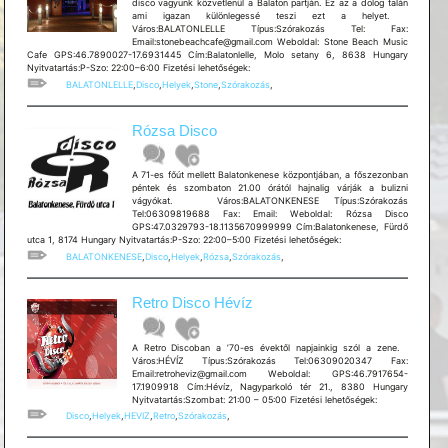
disco vagyunk közvetlenül a Balaton partján. Ez az a dolog talán
ami igazan különlegessé teszi ezt a helyet.
Város:BALATONLELLE Típus:Szórakozás Tel: Fax:
Email:stonebeachcafe@gmail.com Weboldal: Stone Beach Music
Cafe GPS:46.7890027-17.6931445 Cím:Balatonlelle, Molo setany 6, 8638 Hungary
Nyitvatartás:P-Szo: 22:00–6:00 Fizetési lehetőségek:
BALATONLELLE
,
Disco
,
Helyek
,
Stone
,
Szórakozás
,
Rózsa Disco
A 71-es főút mellett Balatonkenese központjában, a főszezonban
péntek és szombaton 21.00 órától hajnalig várják a bulizni
vágyókat. Város:BALATONKENESE Típus:Szórakozás
Tel:06309819688 Fax: Email: Weboldal: Rózsa Disco
GPS:47.0329793-18.1135670999999 Cím:Balatonkenese, Fürdő
utca 1, 8174 Hungary Nyitvatartás:P-Szo: 22:00–5:00 Fizetési lehetőségek:
BALATONKENESE
,
Disco
,
Helyek
,
Rózsa
,
Szórakozás
,
Retro Disco Hévíz
A Retro Discoban a ’70-es évektől napjainkig szól a zene.
Város:HÉVÍZ Típus:Szórakozás Tel:06309020347 Fax:
Email:retroheviz@gmail.com Weboldal: GPS:46.7917654-
17.1909918 Cím:Hévíz, Nagyparkoló tér 21., 8380 Hungary
Nyitvatartás:Szombat: 21:00 – 05:00 Fizetési lehetőségek:
Disco
,
Helyek
,
HEVIZ
,
Retro
,
Szórakozás
,