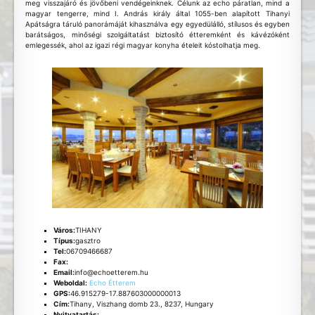
meg visszajáró és jövőbeni vendégeinknek. Célunk az echo páratlan, mind a
magyar tengerre, mind I. András király által 1055-ben alapított Tihanyi
Apátságra táruló panorámáját kihasználva egy egyedülálló, stílusos és egyben
barátságos, minőségi szolgáltatást biztosító étteremként és kávézóként
emlegessék, ahol az igazi régi magyar konyha ételeit kóstolhatja meg.
Város:
TIHANY
Típus:
gasztro
Tel:
06709466687
Fax:
Email:
info@echoetterem.hu
Weboldal:
Echo Étterem
GPS:
46.915279-17.887603000000013
Cím:
Tihany, Viszhang domb 23., 8237, Hungary
Nyitvatartás: