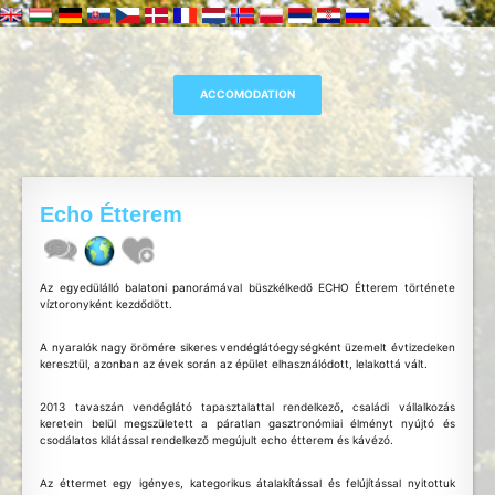
Echo Étterem
Az egyedülálló balatoni panorámával büszkélkedő ECHO Étterem története
víztoronyként kezdődött.
A nyaralók nagy örömére sikeres vendéglátóegységként üzemelt évtizedeken
keresztül, azonban az évek során az épület elhasználódott, lelakottá vált.
2013 tavaszán vendéglátó tapasztalattal rendelkező, családi vállalkozás
keretein belül megszületett a páratlan gasztronómiai élményt nyújtó és
csodálatos kilátással rendelkező megújult echo étterem és kávézó.
Az éttermet egy igényes, kategorikus átalakítással és felújítással nyitottuk