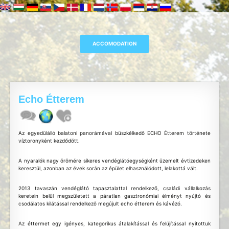
Echo Étterem
Az egyedülálló balatoni panorámával büszkélkedő ECHO Étterem története
víztoronyként kezdődött.
A nyaralók nagy örömére sikeres vendéglátóegységként üzemelt évtizedeken
keresztül, azonban az évek során az épület elhasználódott, lelakottá vált.
2013 tavaszán vendéglátó tapasztalattal rendelkező, családi vállalkozás
keretein belül megszületett a páratlan gasztronómiai élményt nyújtó és
csodálatos kilátással rendelkező megújult echo étterem és kávézó.
Az éttermet egy igényes, kategorikus átalakítással és felújítással nyitottuk