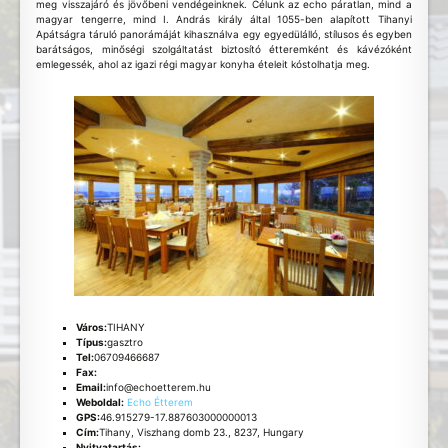
meg visszajáró és jövőbeni vendégeinknek. Célunk az echo páratlan, mind a
magyar tengerre, mind I. András király által 1055-ben alapított Tihanyi
Apátságra táruló panorámáját kihasználva egy egyedülálló, stílusos és egyben
barátságos, minőségi szolgáltatást biztosító étteremként és kávézóként
emlegessék, ahol az igazi régi magyar konyha ételeit kóstolhatja meg.
Város:
TIHANY
Típus:
gasztro
Tel:
06709466687
Fax:
Email:
info@echoetterem.hu
Weboldal:
Echo Étterem
GPS:
46.915279-17.887603000000013
Cím:
Tihany, Viszhang domb 23., 8237, Hungary
Nyitvatartás: