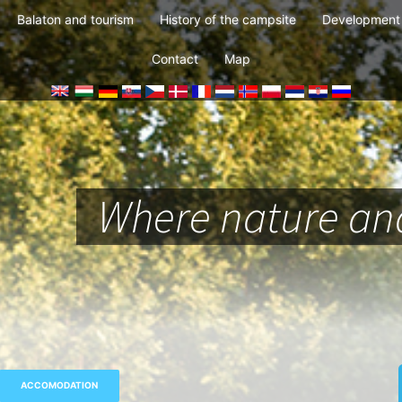
Balaton and tourism
History of the campsite
Development 
Contact
Map
Where nature and