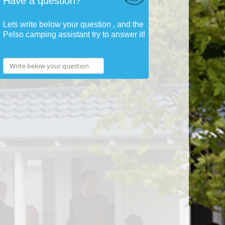
Have a question?
Lets write below your question , and the
Pelso camping assistant try to answer it!