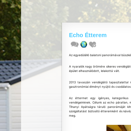
Echo Étterem
Az egyedülálló balatoni panorámával büszk
A nyaralók nagy örömére sikeres vendéglát
épület elhasználódott, lelakottá vált.
2013 tavaszán vendéglátó tapasztalattal r
gasztronómiai élményt nyújtó és csodálatos
Az éttermet egy igényes, kategorikus át
vendégeinknek. Célunk az echo páratlan, m
Tihanyi Apátságra táruló panorámáját kih
szolgáltatást biztosító étteremként és kávé
meg.