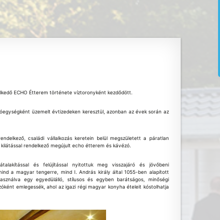
élkedő ECHO Étterem története víztoronyként kezdődött.
óegységként üzemelt évtizedeken keresztül, azonban az évek során az
endelkező, családi vállalkozás keretein belül megszületett a páratlan
 kilátással rendelkező megújult echo étterem és kávézó.
alakítással és felújítással nyitottuk meg visszajáró és jövőbeni
ind a magyar tengerre, mind I. András király által 1055-ben alapított
asználva egy egyedülálló, stílusos és egyben barátságos, minőségi
zóként emlegessék, ahol az igazi régi magyar konyha ételeit kóstolhatja