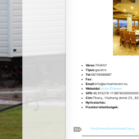
Város:
TIHANY
Típus:
gasztro
Tel:
06709466687
Fax:
Email:
info@echoetterem.hu
Weboldal:
Echo Étterem
GPS:
46.915279-17.8876030000000
Cím:
Tihany, Viszhang domb 23., 82
Nyitvatartás:
Fizetési lehetõségek:
Echo
,
Étterem
,
Gasztro
,
Helyek
,
Tihany
,