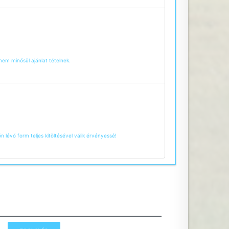
 nem minősül ajánlat tételnek.
ön lévő form teljes kitöltésével válik érvényessé!