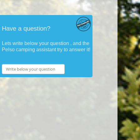
Have a question?
Lets write below your question , and the
Pelso camping assistant try to answer it!