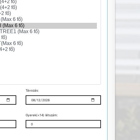
Távozás:
Gyerek(<14) létszám: