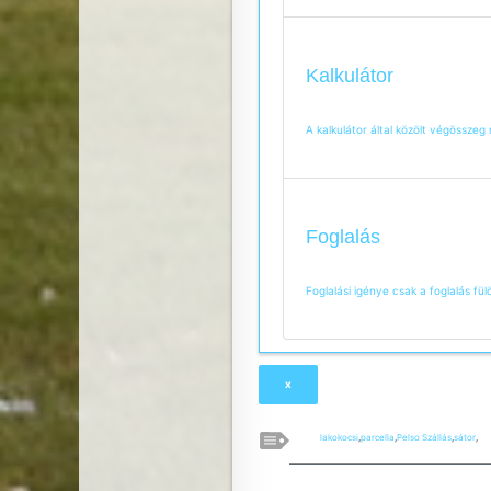
Kalkulátor
A kalkulátor által közölt végösszeg
Foglalás
Foglalási igénye csak a foglalás fül
x
lakokocsi
,
parcella
,
Pelso Szállás
,
sátor
,