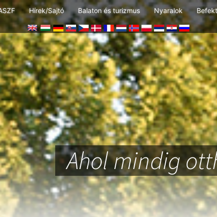
ASZF
Hírek/Sajtó
Balaton és turizmus
Nyaralok
Befek
Ahol mindig ot