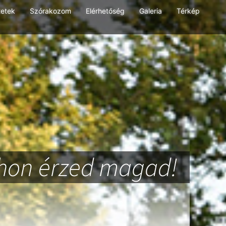
tetek
Szórakozom
Elérhetőség
Galeria
Térkép
thon érzed magad!