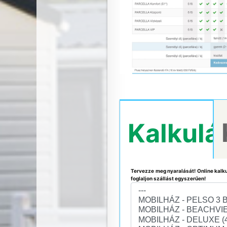
Kalkulá
Tervezze meg nyaralását! Online kalku
foglaljon szállást egyszerűen!