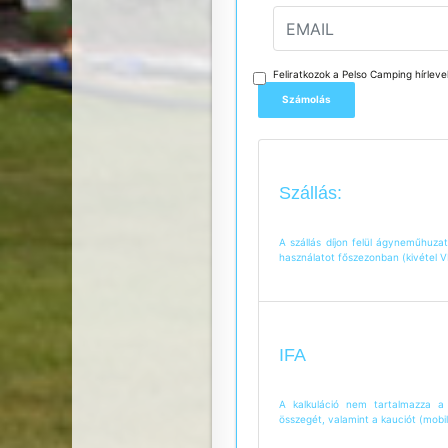
Feliratkozok a Pelso Camping hírleve
Szállás:
A szállás díjon felül ágyneműhuzat
használatot főszezonban (kivétel 
IFA
A kalkuláció nem tartalmazza a 
összegét, valamint a kauciót (mobi