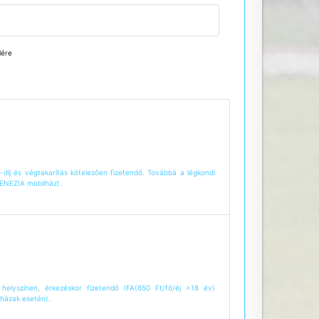
lére
-díj és végtakarítás kötelezően fizetendő. Továbbá a légkondi
VENEZIA mobilház).
helyszínen, érkezéskor fizetendő IFA(650 Ft/fő/éj >18 év)
lházak esetén).