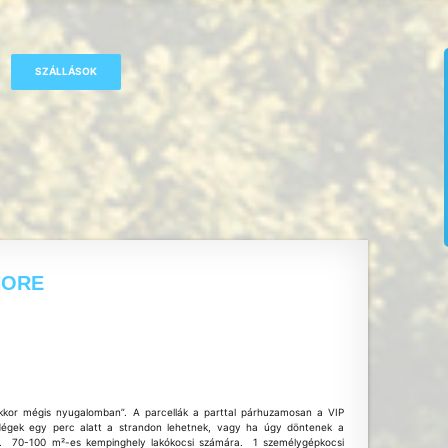
HORE
kkor mégis nyugalomban”. A parcellák a parttal párhuzamosan a VIP
dégek egy perc alatt a strandon lehetnek, vagy ha úgy döntenek a
tt. 70-100 m²-es kempinghely lakókocsi számára. 1 személygépkocsi