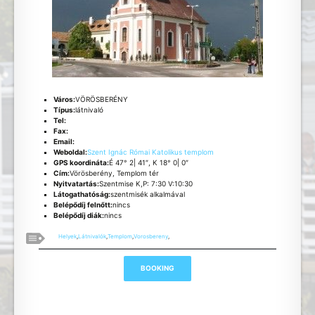
Város:
VÖRÖSBERÉNY
Típus:
látnivaló
Tel:
Fax:
Email:
Weboldal:
Szent Ignác Római Katolikus templom
GPS koordináta:
É 47° 2| 41″, K 18° 0| 0″
Cím:
Vörösberény, Templom tér
Nyitvatartás:
Szentmise K,P: 7:30 V:10:30
Látogathatóság:
szentmisék alkalmával
Belépődíj felnőtt:
nincs
Belépődíj diák:
nincs
Helyek
,
Látnivalók
,
Templom
,
Vorosbereny
,