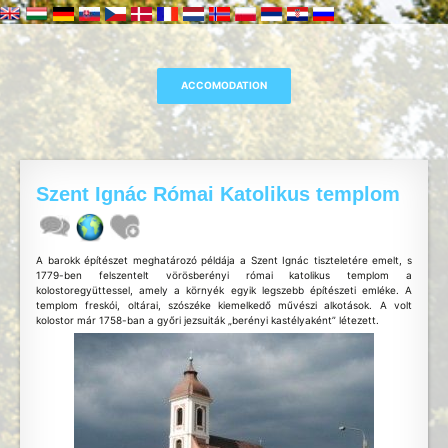
Szent Ignác Római Katolikus templom
A barokk építészet meghatározó példája a Szent Ignác tiszteletére emelt, s
1779-ben felszentelt vörösberényi római katolikus templom a
kolostoregyüttessel, amely a környék egyik legszebb építészeti emléke. A
templom freskói, oltárai, szószéke kiemelkedő művészi alkotások. A volt
kolostor már 1758-ban a győri jezsuiták „berényi kastélyaként” létezett.