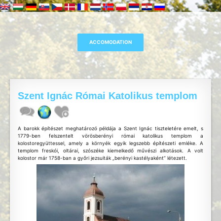
Szent Ignác Római Katolikus templom
A barokk építészet meghatározó példája a Szent Ignác tiszteletére emelt, s
1779-ben felszentelt vörösberényi római katolikus templom a
kolostoregyüttessel, amely a környék egyik legszebb építészeti emléke. A
templom freskói, oltárai, szószéke kiemelkedő művészi alkotások. A volt
kolostor már 1758-ban a győri jezsuiták „berényi kastélyaként” létezett.