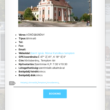
Város:
VÖRÖSBERÉNY
Típus:
látnivaló
Tel:
Fax:
Email:
Weboldal:
Szent Ignác Római Katolikus templom
GPS koordináta:
É 47° 2| 41″, K 18° 0| 0″
Cím:
Vörösberény, Templom tér
Nyitvatartás:
Szentmise K,P: 7:30 V:10:30
Látogathatóság:
szentmisék alkalmával
Belépődíj felnőtt:
nincs
Belépődíj diák:
nincs
Helyek
,
Látnivalók
,
Templom
,
Vorosbereny
,