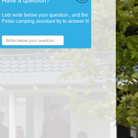
Have a question?
Lets write below your question , and the
Pelso camping assistant try to answer it!