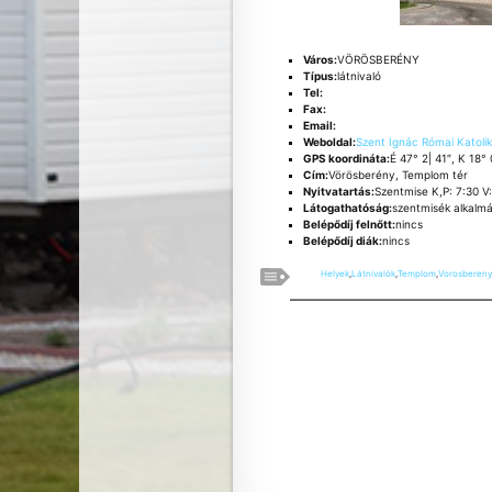
Város:
VÖRÖSBERÉNY
Típus:
látnivaló
Tel:
Fax:
Email:
Weboldal:
Szent Ignác Római Katoli
GPS koordináta:
É 47° 2| 41″, K 18° 
Cím:
Vörösberény, Templom tér
Nyitvatartás:
Szentmise K,P: 7:30 V
Látogathatóság:
szentmisék alkalm
Belépődíj felnőtt:
nincs
Belépődíj diák:
nincs
Helyek
,
Látnivalók
,
Templom
,
Vorosbereny