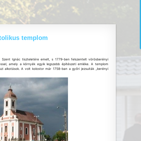
tolikus templom
Szent Ignác tiszteletére emelt, s 1779-ben felszentelt vörösberényi
essel, amely a környék egyik legszebb építészeti emléke. A templom
szi alkotások. A volt kolostor már 1758-ban a győri jezsuiták „berényi