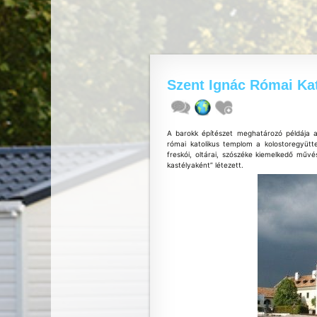
Szent Ignác Római Ka
A barokk építészet meghatározó példája a 
római katolikus templom a kolostoregyütt
freskói, oltárai, szószéke kiemelkedő művé
kastélyaként” létezett.