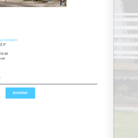
kus templom
0| 0″
:10:30
ával
,