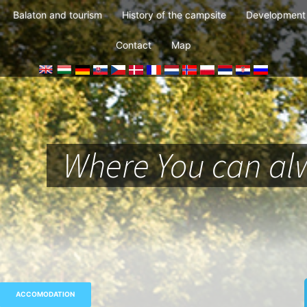
Balaton and tourism
History of the campsite
Development 
Contact
Map
Where You can alw