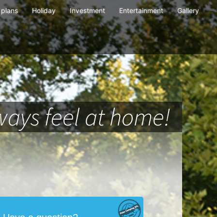
plans
Holiday
Investment
Entertainment
Gallery
ays feel at home!