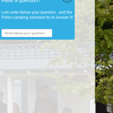
Have a question?
Lets write below your question , and the
Pelso camping assistant try to answer it!