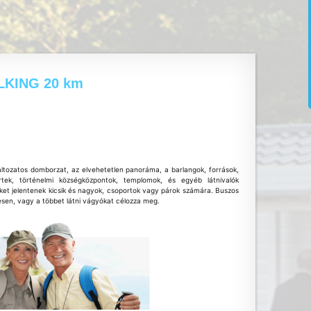
LKING 20 km
áltozatos domborzat, az elvehetetlen panoráma, a barlangok, források,
rtek, történelmi községközpontok, templomok, és egyéb látnivalók
et jelentenek kicsik és nagyok, csoportok vagy párok számára. Buszos
esen, vagy a többet látni vágyókat célozza meg.