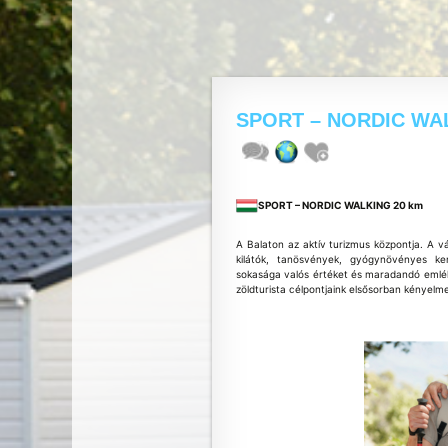
SPORT – NORDIC WA
SPORT – NORDIC WALKING 20 km
A Balaton az aktív turizmus központja. A v
kilátók, tanösvények, gyógynövényes ke
sokasága valós értéket és maradandó emlék
zöldturista célpontjaink elsősorban kényelm