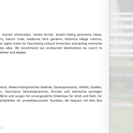
 tourism aficionados. Varied terrain, breath-taking panorama views,
s, nature trails, medicinal herb gardens, historical village centres,
e sights make for fascinating cultural immersion and lasting memories
ples alike. We recommend our ecotourism destinations by coach to
 slower and deeper.
rismus. Abwechslungsreiches Gelände, Dauerpanorama, Höhlen, Quellen,
en, historische Gemeindezentren, Kirchen und zahlreiche sonstigen
erte und sorgen für unvergessliche Erlebnisse für Groß und Klein, für
e empfehlen wir umweltbewussten Touristen, die bequem mit dem Bus
rt
,