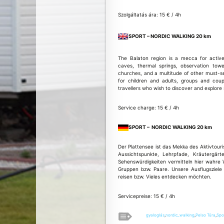
Szolgáltatás ára: 15 € / 4h
SPORT – NORDIC WALKING 20 km
The Balaton region is a mecca for active
caves, thermal springs, observation tower
churches, and a multitude of other must-se
for children and adults, groups and cou
travellers who wish to discover and explore
Service charge: 15 € / 4h
SPORT – NORDIC WALKING 20 km
Der Plattensee ist das Mekka des Aktivtou
Aussichtspunkte, Lehrpfade, Kräutergärt
Sehenswürdigkeiten vermitteln hier wahre W
Gruppen bzw. Paare. Unsere Ausflugsziel
reisen bzw. Vieles entdecken möchten.
Servicepreise: 15 € / 4h
gyaloglás
,
nordic_walking
,
Pelso Túra
,
Spo