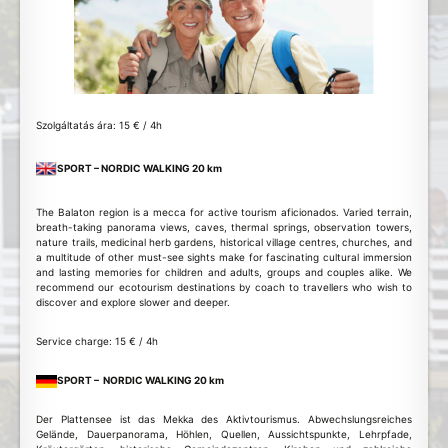
Szolgáltatás ára: 15 € / 4h
SPORT – NORDIC WALKING 20 km
The Balaton region is a mecca for active tourism aficionados. Varied terrain,
breath-taking panorama views, caves, thermal springs, observation towers,
nature trails, medicinal herb gardens, historical village centres, churches, and
a multitude of other must-see sights make for fascinating cultural immersion
and lasting memories for children and adults, groups and couples alike. We
recommend our ecotourism destinations by coach to travellers who wish to
discover and explore slower and deeper.
Service charge: 15 € / 4h
SPORT – NORDIC WALKING 20 km
Der Plattensee ist das Mekka des Aktivtourismus. Abwechslungsreiches
Gelände, Dauerpanorama, Höhlen, Quellen, Aussichtspunkte, Lehrpfade,