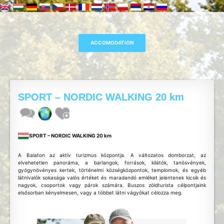
SPORT – NORDIC WALKING 20 km
SPORT – NORDIC WALKING 20 km
A Balaton az aktív turizmus központja. A változatos domborzat, az
elvehetetlen panoráma, a barlangok, források, kilátók, tanösvények,
gyógynövényes kertek, történelmi községközpontok, templomok, és egyéb
látnivalók sokasága valós értéket és maradandó emléket jelentenek kicsik és
nagyok, csoportok vagy párok számára. Buszos zöldturista célpontjaink
elsősorban kényelmesen, vagy a többet látni vágyókat célozza meg.