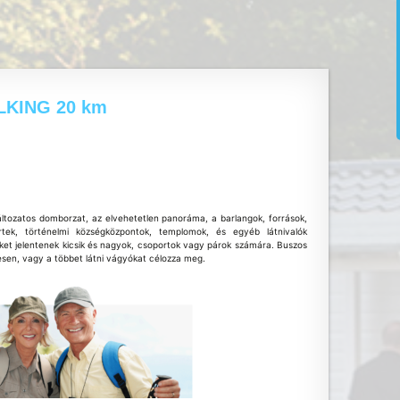
LKING 20 km
áltozatos domborzat, az elvehetetlen panoráma, a barlangok, források,
rtek, történelmi községközpontok, templomok, és egyéb látnivalók
et jelentenek kicsik és nagyok, csoportok vagy párok számára. Buszos
esen, vagy a többet látni vágyókat célozza meg.