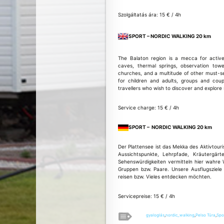
Szolgáltatás ára: 15 € / 4h
SPORT – NORDIC WALKING 20 km
The Balaton region is a mecca for active
caves, thermal springs, observation tower
churches, and a multitude of other must-se
for children and adults, groups and cou
travellers who wish to discover and explore
Service charge: 15 € / 4h
SPORT – NORDIC WALKING 20 km
Der Plattensee ist das Mekka des Aktivtou
Aussichtspunkte, Lehrpfade, Kräutergärt
Sehenswürdigkeiten vermitteln hier wahre W
Gruppen bzw. Paare. Unsere Ausflugsziel
reisen bzw. Vieles entdecken möchten.
Servicepreise: 15 € / 4h
gyaloglás
,
nordic_walking
,
Pelso Túra
,
Spo