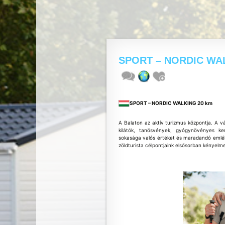
SPORT – NORDIC WA
SPORT – NORDIC WALKING 20 km
A Balaton az aktív turizmus központja. A v
kilátók, tanösvények, gyógynövényes ke
sokasága valós értéket és maradandó emlék
zöldturista célpontjaink elsősorban kényelm