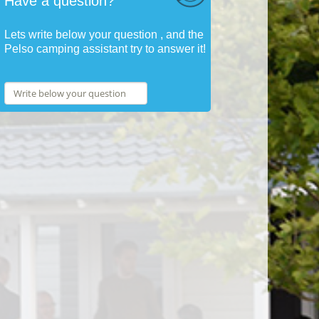
Have a question?
Lets write below your question , and the
Pelso camping assistant try to answer it!