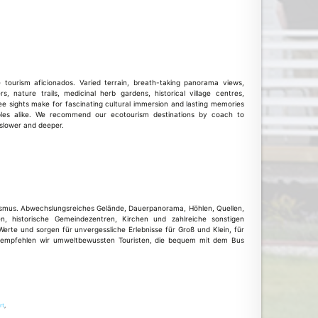
 tourism aficionados. Varied terrain, breath-taking panorama views,
s, nature trails, medicinal herb gardens, historical village centres,
e sights make for fascinating cultural immersion and lasting memories
ples alike. We recommend our ecotourism destinations by coach to
 slower and deeper.
rismus. Abwechslungsreiches Gelände, Dauerpanorama, Höhlen, Quellen,
en, historische Gemeindezentren, Kirchen und zahlreiche sonstigen
erte und sorgen für unvergessliche Erlebnisse für Groß und Klein, für
e empfehlen wir umweltbewussten Touristen, die bequem mit dem Bus
rt
,