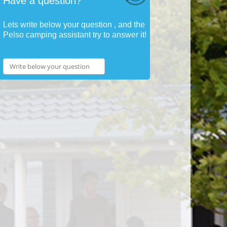
Have a question?
Lets write below your question , and the
Pelso camping assistant try to answer it!