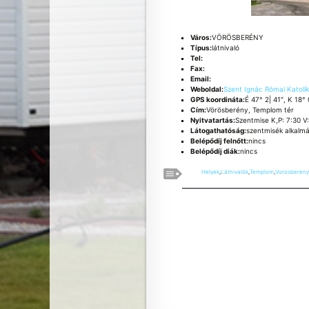
Város:
VÖRÖSBERÉNY
Típus:
látnivaló
Tel:
Fax:
Email:
Weboldal:
Szent Ignác Római Katoli
GPS koordináta:
É 47° 2| 41″, K 18° 
Cím:
Vörösberény, Templom tér
Nyitvatartás:
Szentmise K,P: 7:30 V
Látogathatóság:
szentmisék alkalm
Belépődíj felnőtt:
nincs
Belépődíj diák:
nincs
Helyek
,
Látnivalók
,
Templom
,
Vorosbereny