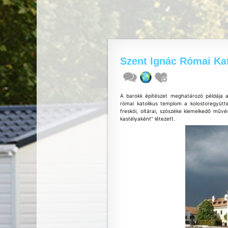
Szent Ignác Római Ka
A barokk építészet meghatározó példája a 
római katolikus templom a kolostoregyütt
freskói, oltárai, szószéke kiemelkedő művé
kastélyaként” létezett.