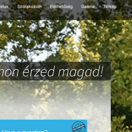
tetek
Szórakozom
Elérhetőség
Galeria
Térkép
thon érzed magad!