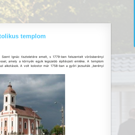
tolikus templom
Szent Ignác tiszteletére emelt, s 1779-ben felszentelt vörösberényi
essel, amely a környék egyik legszebb építészeti emléke. A templom
szi alkotások. A volt kolostor már 1758-ban a győri jezsuiták „berényi