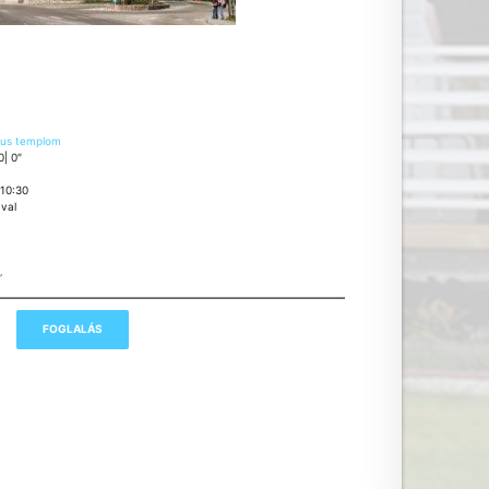
kus templom
0| 0″
:10:30
ával
,