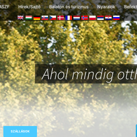
ASZF
Hírek/Sajtó
Balaton és turizmus
Nyaralok
Befek
Ahol mindig ot